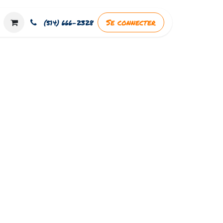
outique
Se connecter
(514) 666-2328