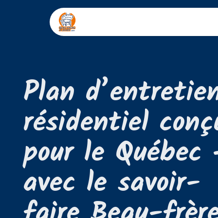
Accueil
Le CLub
Plan d’entretie
résidentiel conç
pour le Québec
avec le savoir-
faire Beau-frèr